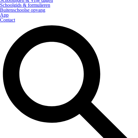
Schooltijden & Vrije dagen
Schoolgids & formulieren
Buitenschoolse opvang
App
Contact