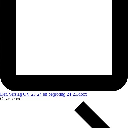
Def. verslag OV 23-24 en begroting 24-25.docx
Onze school