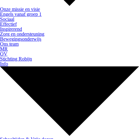
Onze missie en visie
Engels vanaf groep 1
Sociaal
Effectief
Inspirerend
Zorg en ondersteuning
Bewegingsonderwijs
Ons team
MR
OV
Stichting Robijn
Info